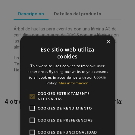
Descripción
Detalles del producto
Árbol de huellas para eventos con una lámina A3 de
cartulina con un marco de 10x15 con una lámina con
×
las instrucciones para los invitados, además de una
almohadilla con tinta de varios colores.
Ese sitio web utiliza
cookies
La producción dura entre 1 y 2 días laborales.
Tenedlo en cuenta a la hora de calcular el
This website uses cookies to improve user
tiempo de envío.
experience. By using our website you consent
to all cookies in accordance with our Cookie
Policy.
Más información
COOKIES ESTRICTAMENTE
NECESARIAS
4 otros productos en la misma categoría:
COOKIES DE RENDIMIENTO
favorite_border
COOKIES DE PREFERENCIAS
COOKIES DE FUNCIONALIDAD