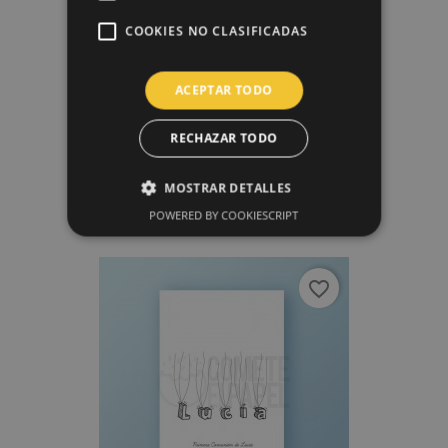
COOKIES NO CLASIFICADAS
ACEPTAR TODO
RECHAZAR TODO
Árbol De Huellas Boda 2
MOSTRAR DETALLES
15,00 €
POWERED BY COOKIESCRIPT
favorite_border