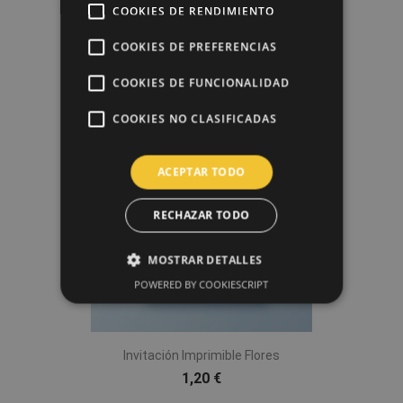
COOKIES DE RENDIMIENTO
Etiquetas Imprimibles Love...
COOKIES DE PREFERENCIAS
1,20 €
COOKIES DE FUNCIONALIDAD
COOKIES NO CLASIFICADAS
favorite_border
ACEPTAR TODO
RECHAZAR TODO
MOSTRAR DETALLES
POWERED BY COOKIESCRIPT
Invitación Imprimible Flores
1,20 €