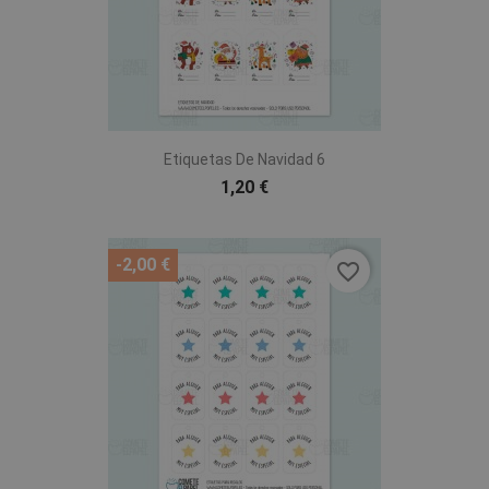
Etiquetas De Navidad 6
1,20 €
-2,00 €
favorite_border