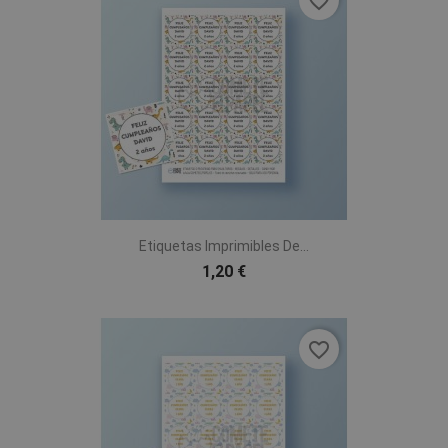
favorite_border
Etiquetas Imprimibles De...
1,20 €
favorite_border