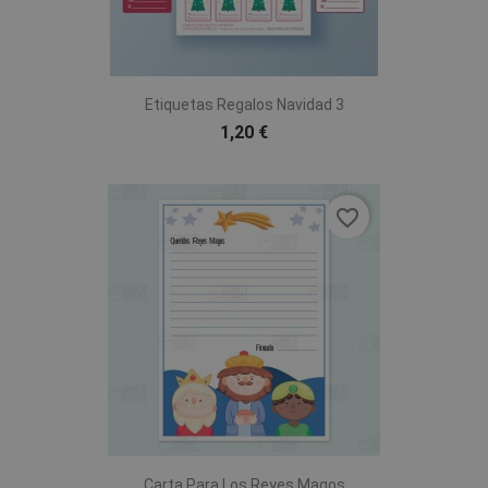
Etiquetas Regalos Navidad 3
1,20 €
favorite_border
Carta Para Los Reyes Magos