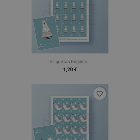
Etiquetas Regalos...
1,20 €
favorite_border