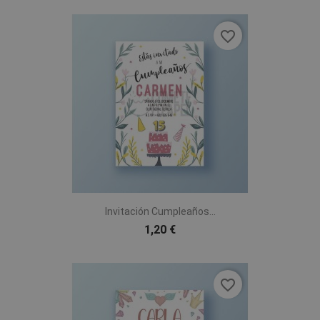
favorite_border
Invitación Cumpleaños...
1,20 €
favorite_border