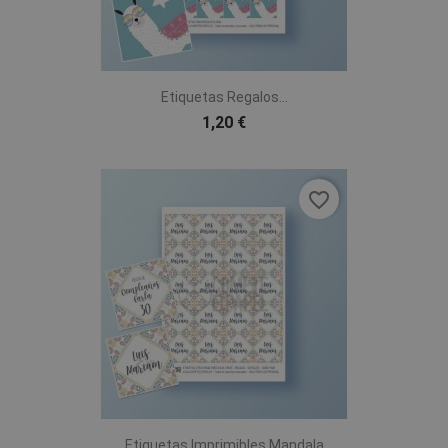
Etiquetas Regalos...
1,20 €
favorite_border
Etiquetas Imprimibles Mandala