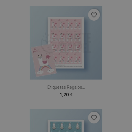
favorite_border
Etiquetas Regalos...
1,20 €
favorite_border