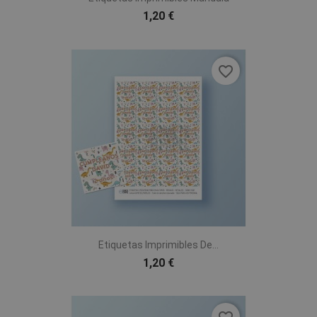
1,20 €
favorite_border
Etiquetas Imprimibles De...
1,20 €