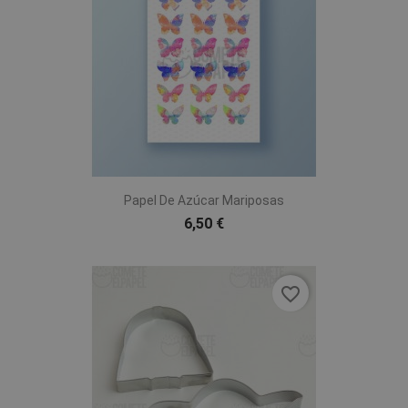
Papel De Azúcar Mariposas
6,50 €
favorite_border