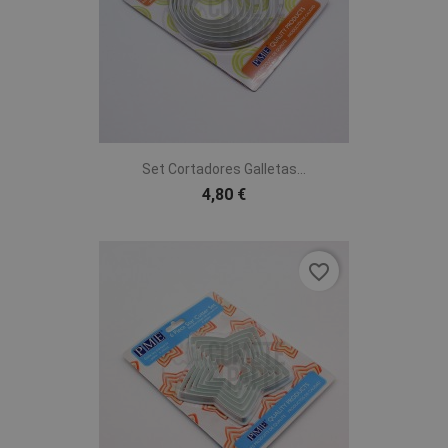
Set Cortadores Galletas...
4,80 €
favorite_border