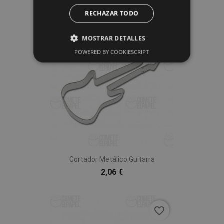
RECHAZAR TODO
favorite_border
MOSTRAR DETALLES
POWERED BY COOKIESCRIPT
Cortador Metálico Guitarra
2,06 €
favorite_border