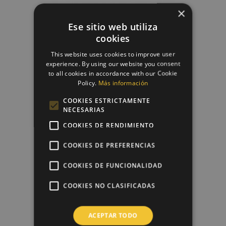
×
Ese sitio web utiliza
Cortador Metálico Corazón
cookies
2,25 €
This website uses cookies to improve user
experience. By using our website you consent
to all cookies in accordance with our Cookie
Policy.
Más información
favorite_border
COOKIES ESTRICTAMENTE
NECESARIAS
COOKIES DE RENDIMIENTO
COOKIES DE PREFERENCIAS
COOKIES DE FUNCIONALIDAD
COOKIES NO CLASIFICADAS
Cortador Metálico Corona
ACEPTAR TODO
3,41 €