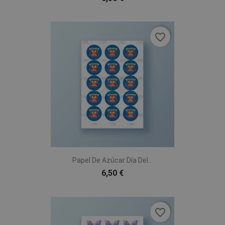
favorite_border
Papel De Azúcar Día Del...
6,50 €
favorite_border