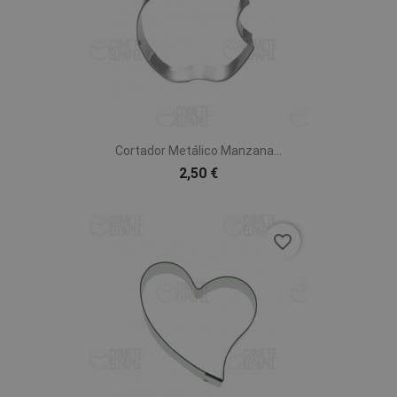
Cortador Metálico Manzana...
2,50 €
favorite_border