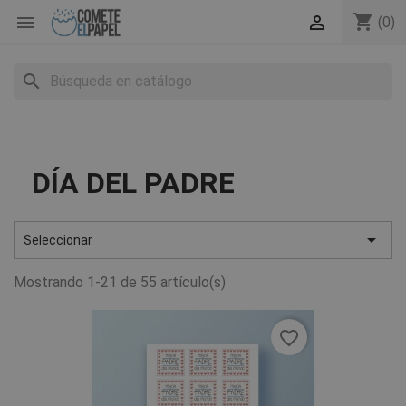
shopping_cart


(0)
search
DÍA DEL PADRE

Seleccionar
Mostrando 1-21 de 55 artículo(s)
favorite_border