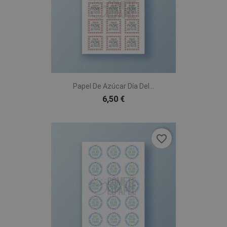
Papel De Azúcar Día Del...
6,50 €
favorite_border