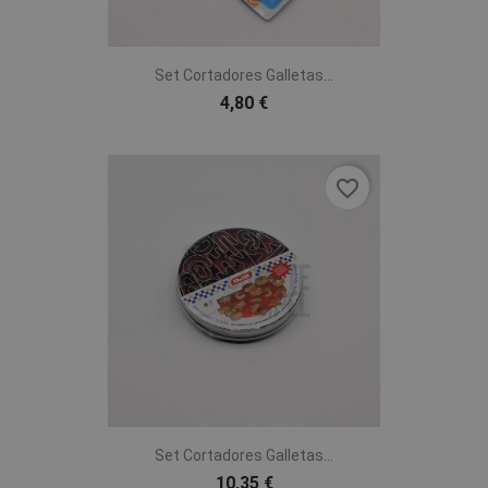
Set Cortadores Galletas...
4,80 €
favorite_border
Set Cortadores Galletas...
10,35 €