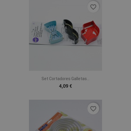
favorite_border
Set Cortadores Galletas...
4,09 €
favorite_border