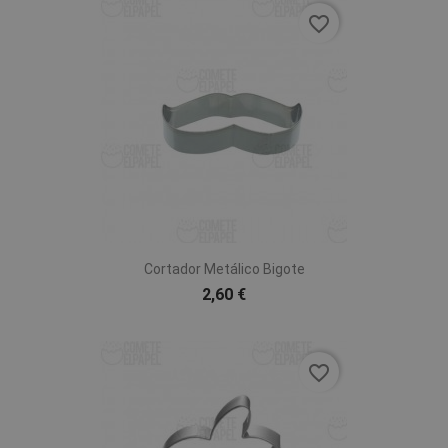
favorite_border
Cortador Metálico Bigote
2,60 €
favorite_border