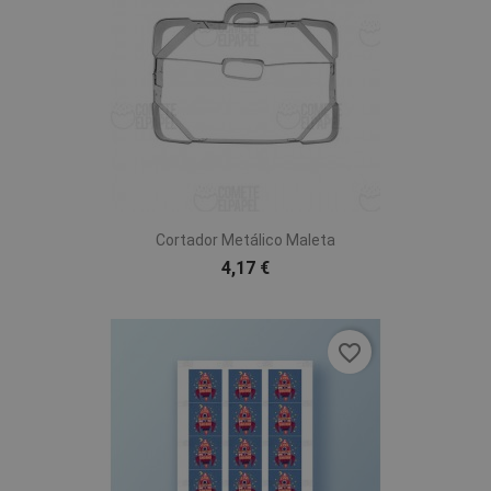
Cortador Metálico Maleta
4,17 €
favorite_border