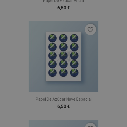
Papel De Azúcar Ancla
6,50 €
favorite_border
Papel De Azúcar Nave Espacial
6,50 €