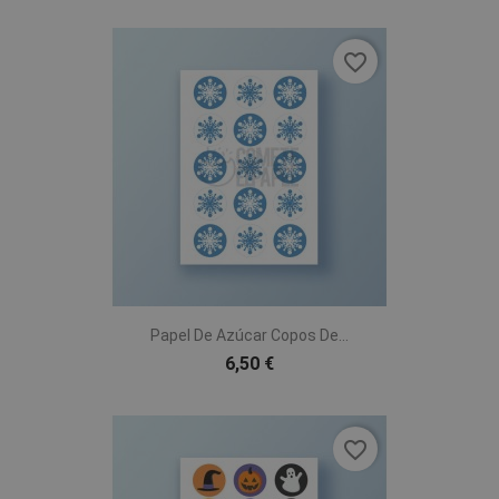
favorite_border
Papel De Azúcar Copos De...
6,50 €
favorite_border