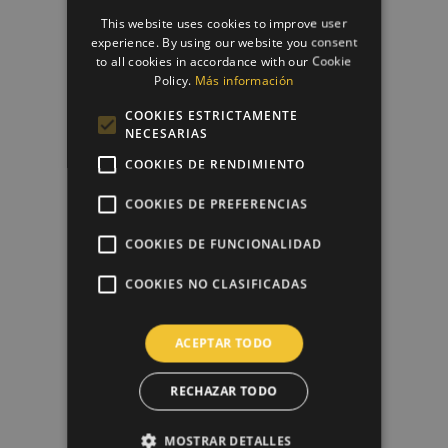
Papel De Azúcar Comunión 1
This website uses cookies to improve user
6,50 €
experience. By using our website you consent
to all cookies in accordance with our Cookie
Policy.
Más información
favorite_border
COOKIES ESTRICTAMENTE
NECESARIAS
COOKIES DE RENDIMIENTO
COOKIES DE PREFERENCIAS
COOKIES DE FUNCIONALIDAD
COOKIES NO CLASIFICADAS
ACEPTAR TODO
Papel De Azúcar Corona...
6,50 €
RECHAZAR TODO
MOSTRAR DETALLES