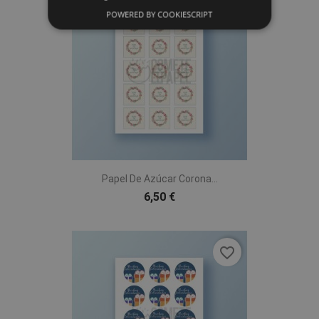
favorite_border
POWERED BY COOKIESCRIPT
Papel De Azúcar Corona...
6,50 €
favorite_border