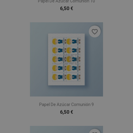
Papel De Azúcar Comunión 10
6,50 €
favorite_border
Papel De Azúcar Comunión 9
6,50 €