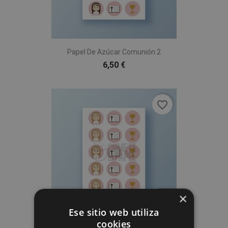
Papel De Azúcar Comunión 2
6,50 €
favorite_border
×
Ese sitio web utiliza
cookies