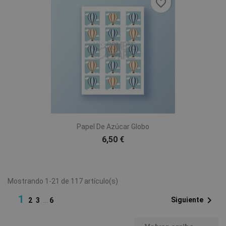
favorite_border
Papel De Azúcar Globo
6,50 €
Mostrando 1-21 de 117 artículo(s)
1

Siguiente
2
3
…
6