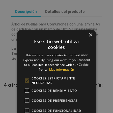
Descripción
Detalles del producto
Árbol de huellas para Comuniones con una lámina A3
de cartulina con un marco de 10x15 con una lámina
×
con las instrucciones para los invitados, además de
una almohadilla con tinta de varios colores.
Ese sitio web utiliza
cookies
La producción dura entre 1 y 2 días laborales.
Tenedlo en cuenta a la hora de calcular el
This website uses cookies to improve user
tiempo de envío.
experience. By using our website you consent
to all cookies in accordance with our Cookie
Policy.
Más información
COOKIES ESTRICTAMENTE
NECESARIAS
4 otros productos en la misma categoría:
COOKIES DE RENDIMIENTO
favorite_border
COOKIES DE PREFERENCIAS
COOKIES DE FUNCIONALIDAD