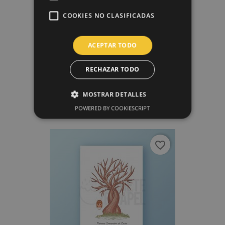
COOKIES NO CLASIFICADAS
ACEPTAR TODO
RECHAZAR TODO
Árbol De Huellas 6
MOSTRAR DETALLES
15,00 €
POWERED BY COOKIESCRIPT
favorite_border