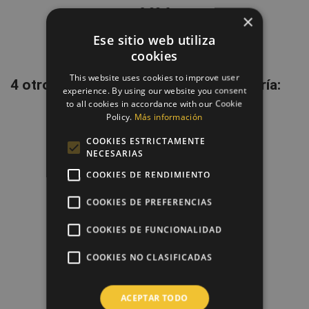
8,00 €
×
Ese sitio web utiliza
cookies
This website uses cookies to improve user
4 otros productos en la misma categoría:
experience. By using our website you consent
to all cookies in accordance with our Cookie
Policy.
Más información
favorite_border
COOKIES ESTRICTAMENTE
NECESARIAS
COOKIES DE RENDIMIENTO
COOKIES DE PREFERENCIAS
COOKIES DE FUNCIONALIDAD
COOKIES NO CLASIFICADAS
Set Cortadores Flores
ACEPTAR TODO
3,65 €