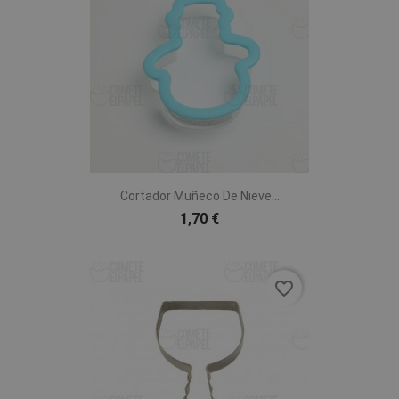
Cortador Muñeco De Nieve...
1,70 €
favorite_border