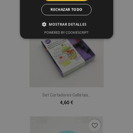
RECHAZAR TODO
favorite_border
MOSTRAR DETALLES
POWERED BY COOKIESCRIPT
Set Cortadores Galletas...
4,60 €
favorite_border