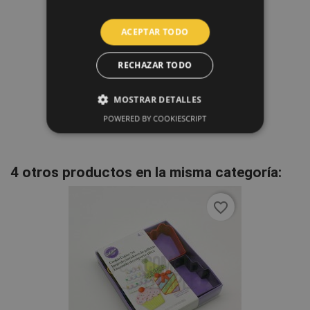
ACEPTAR TODO
RECHAZAR TODO
Set Cortadores Metálicos...
2,95 €
MOSTRAR DETALLES
POWERED BY COOKIESCRIPT
4 otros productos en la misma categoría:
favorite_border