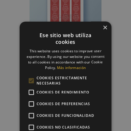
×
Ese sitio web utiliza
cookies
This website uses cookies to improve user
experience. By using our website you consent
to all cookies in accordance with our Cookie
Papel De Azúcar Día De La...
Policy.
Más información
6,50 €
COOKIES ESTRICTAMENTE
NECESARIAS
COOKIES DE RENDIMIENTO
favorite_border
COOKIES DE PREFERENCIAS
COOKIES DE FUNCIONALIDAD
COOKIES NO CLASIFICADAS