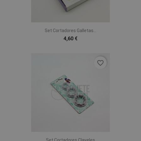
Set Cortadores Galletas...
4,60 €
favorite_border
Set Cortadores Claveles