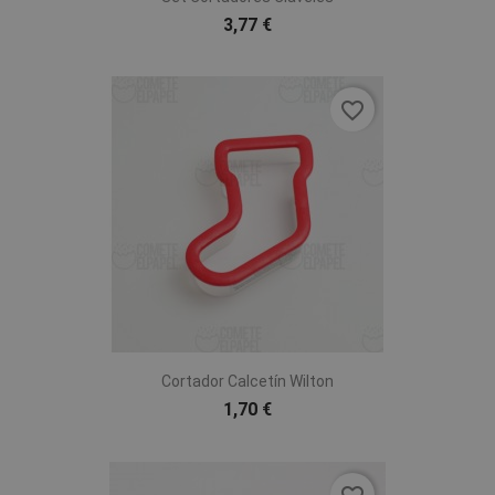
3,77 €
favorite_border
Cortador Calcetín Wilton
1,70 €