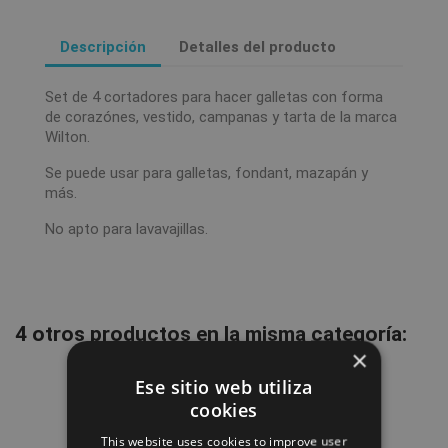
Descripción
Detalles del producto
Set de 4 cortadores para hacer galletas con forma
de corazónes, vestido, campanas y tarta de la marca
Wilton.
Se puede usar para galletas, fondant, mazapán y
más.
No apto para lavavajillas.
4 otros productos en la misma categoría:
×
favorite_border
Ese sitio web utiliza
cookies
This website uses cookies to improve user