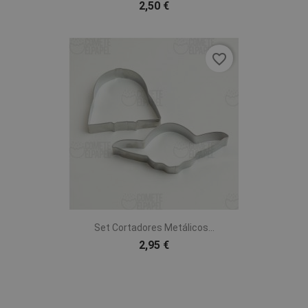
2,50 €
favorite_border
Set Cortadores Metálicos...
2,95 €