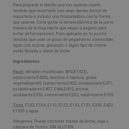
Para preparar el diseño una vez quieras usarlo,
tendrás que recortarlo con unas tijeras, bisturí de
repostería o incluso una troqueladora con la forma
que quieras. Evita quitar la lámina plástica de la parte
trasera de la hoja hasta que vayas a pegarlo para
evitar deformaciones. Para aplicarlo en tu postre
tendrás que usar un poco de pegamento comestible,
agua con azúcar, glaseado o algún tipo de crema
estilo Nutella o dulce de leche.
Ingredientes
Papel:
Almidón modificado 48%(E1422),
edulcorante:E420ii, dextrina d tapioca, grasa
vegetal(karité9, humectante:E422, emulsionate:E471,
estabilizadores:E407, E466,E415, aroma,
acidulante:E330, conservante:E202, edulcorante:E955.
Tinta:
E102, E104, E110, E122, E133, E151, E330, E422,
E1520 y agua.
Alérgenos: Puede contener trazas de leche, soja y
cáscara de frutos. SIN GLUTEN.