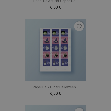
Papel De Azúcar Copos De...
6,50 €
favorite_border
Papel De Azúcar Halloween 8
6,50 €