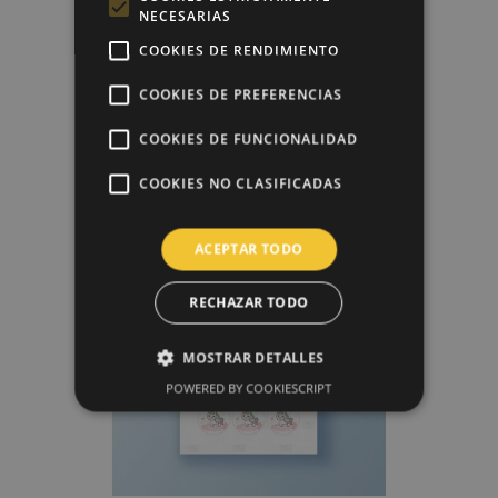
NECESARIAS
COOKIES DE RENDIMIENTO
COOKIES DE PREFERENCIAS
COOKIES DE FUNCIONALIDAD
Diseño + Impresión Papel De...
8,00 €
COOKIES NO CLASIFICADAS
ACEPTAR TODO
favorite_border
RECHAZAR TODO
MOSTRAR DETALLES
POWERED BY COOKIESCRIPT