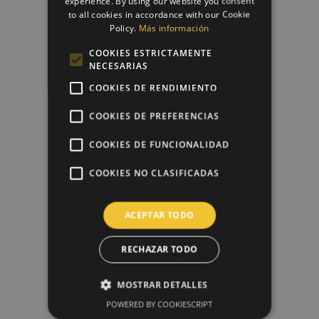
experience. By using our website you consent
to all cookies in accordance with our Cookie
Diseño + Impresión Papel De...
Policy.
Más información
8,00 €
COOKIES ESTRICTAMENTE
NECESARIAS
COOKIES DE RENDIMIENTO
favorite_border
COOKIES DE PREFERENCIAS
COOKIES DE FUNCIONALIDAD
COOKIES NO CLASIFICADAS
ACEPTAR TODO
RECHAZAR TODO
Papel De Azúcar Tarta...
MOSTRAR DETALLES
6,50 €
POWERED BY COOKIESCRIPT