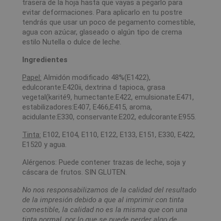
trasera de la hoja hasta que vayas a pegarlo para
evitar deformaciones. Para aplicarlo en tu postre
tendrás que usar un poco de pegamento comestible,
agua con azúcar, glaseado o algún tipo de crema
estilo Nutella o dulce de leche.
Ingredientes
Papel:
Almidón modificado 48%(E1422),
edulcorante:E420ii, dextrina d tapioca, grasa
vegetal(karité9, humectante:E422, emulsionate:E471,
estabilizadores:E407, E466,E415, aroma,
acidulante:E330, conservante:E202, edulcorante:E955.
Tinta:
E102, E104, E110, E122, E133, E151, E330, E422,
E1520 y agua.
Alérgenos: Puede contener trazas de leche, soja y
cáscara de frutos. SIN GLUTEN.
No nos responsabilizamos de la calidad del resultado
de la impresión debido a que al imprimir con tinta
comestible, la calidad no es la misma que con una
tinta normal, por lo que se puede perder algo de