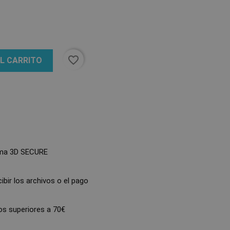
favorite_border
AL CARRITO
ma 3D SECURE
bir los archivos o el pago
s superiores a 70€