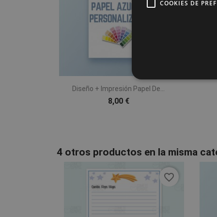
COOKIES DE PRE

Vista rápida
Diseño + Impresión Papel De...
8,00 €
4 otros productos en la misma cat
favorite_border