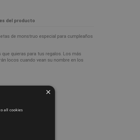
les del producto
uetas de monstruo especial para cumpleaños
s que quieras para tus regalos. Los más
erán locos cuando vean su nombre en los
 cm.
×
o all cookies