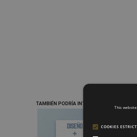
TAMBIÉN PODRÍA INTERESARLE
This website
favorite_border
COOKIES ESTRIC