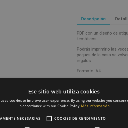
Descripción
Detal
PDF con un diseño de etiq
temáticos.
Podrás imprimirlo las vece
peques de la casa se volv
regalos.
Formato: A4.
Tamaño etiqueta: 4,5 x 6,5
Ese sitio web utiliza cookies
 uses cookies to improve user experience. By using our website you consent t
in accordance with our Cookie Policy.
Más información
TAMENTE NECESARIAS
COOKIES DE RENDIMIENTO