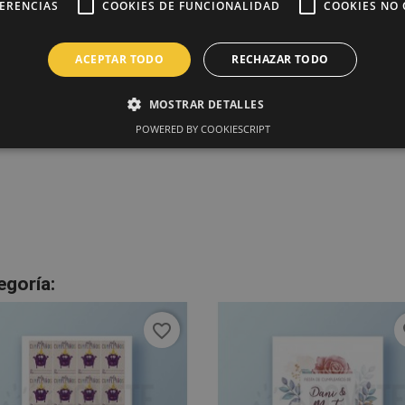
FERENCIAS
COOKIES DE FUNCIONALIDAD
COOKIES NO 
ACEPTAR TODO
RECHAZAR TODO
MOSTRAR DETALLES
POWERED BY COOKIESCRIPT
egoría:
favorite_border
fa