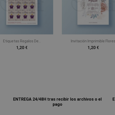


Vista rápida
Vista rápida
Etiquetas Regalos De...
Invitación Imprimible Flore
1,20 €
1,20 €
ENTREGA 24/48H tras recibir los archivos o el
E
pago