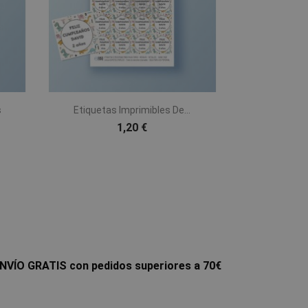

Vista rápida
s
Etiquetas Imprimibles De...
1,20 €
NVÍO GRATIS con pedidos superiores a 70€