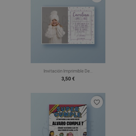
Invitación Imprimible De...
3,50 €
favorite_border