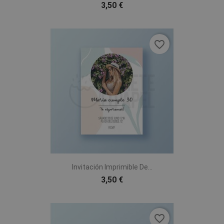
3,50 €
favorite_border
Invitación Imprimible De...
3,50 €
favorite_border