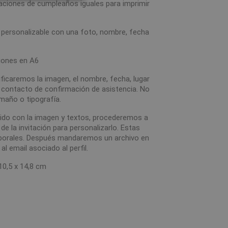
aciones de cumpleaños iguales para imprimir
 personalizable con una foto, nombre, fecha
iones en A6
icaremos la imagen, el nombre, fecha, lugar
e contacto de confirmación de asistencia. No
maño o tipografía.
edido con la imagen y textos, procederemos a
 de la invitación para personalizarlo. Estas
aborales. Después mandaremos un archivo en
al email asociado al perfil.
10,5 x 14,8 cm