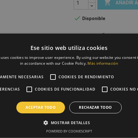

AÑADIR 

Disponible
Compartir
Ese sitio web utiliza cookies
 uses cookies to improve user experience. By using our website you consent t
PAGO SEGURO con siste
in accordance with our Cookie Policy.
Más información
ENTREGA 24/48H tras reci
TAMENTE NECESARIAS
COOKIES DE RENDIMIENTO
FERENCIAS
COOKIES DE FUNCIONALIDAD
COOKIES NO 
ENVÍO GRATIS con pedido
ACEPTAR TODO
RECHAZAR TODO
MOSTRAR DETALLES
Descripción
Detal
POWERED BY COOKIESCRIPT