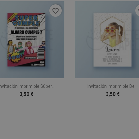
favorite_border
fa


Vista rápida
Vista rápida
Invitación Imprimible Súper...
Invitación Imprimible De...
3,50 €
3,50 €