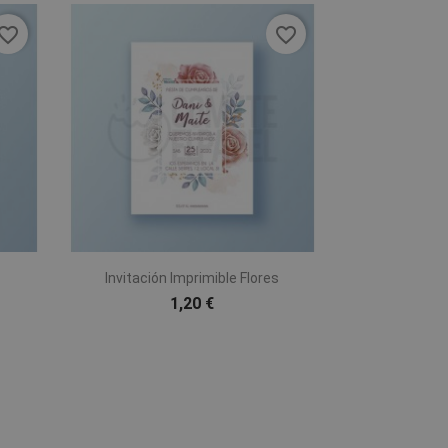
vorite_border
favorite_border

Vista rápida
Invitación Imprimible Flores
1,20 €