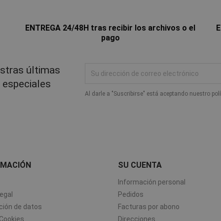
ENTREGA 24/48H tras recibir los archivos o el
E
pago
stras últimas
s especiales
Al darle a "Suscribirse" está aceptando nuestro pol
RMACIÓN
SU CUENTA
Información personal
egal
Pedidos
ción de datos
Facturas por abono
 Cookies
Direcciones