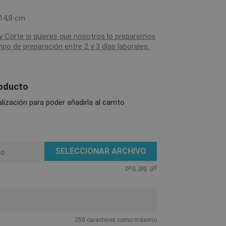
 14,8 cm
y Corte si quieres que nosotros lo preparemos
mpo de preparación entre 2 y 3 días laborales.
roducto
ización para poder añadirla al carrito
SELECCIONAR ARCHIVO
do
.png .jpg .gif
250 caracteres como máximo