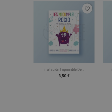
favorite_border

Vista rápida
Invitación Imprimible De...
3,50 €