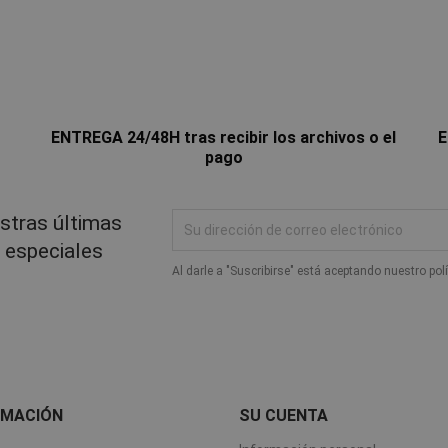
ENTREGA 24/48H tras recibir los archivos o el
E
pago
stras últimas
s especiales
Al darle a "Suscribirse" está aceptando nuestro pol
RMACIÓN
SU CUENTA