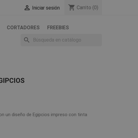
shopping_cart

Carrito
(0)
Iniciar sesión
CORTADORES
FREEBIES
search
GIPCIOS
on un diseño de Egipcios impreso con tinta