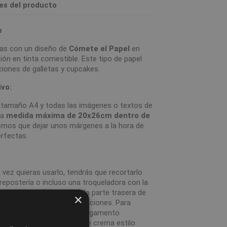
les del producto
o
tas con un diseño de
Cómete el Papel
en
n en tinta comestible. Este tipo de papel
ciones de galletas y cupcakes.
ivo:
n tamaño A4 y todas las imágenes o textos de
na
medida máxima de 20x26cm dentro de
nemos que dejar unos márgenes a la hora de
erfectas.
 vez quieras usarlo, tendrás que recortarlo
e repostería o incluso una troqueladora con la
itar la lámina plástica de la parte trasera de
×
pegarlo para evitar deformaciones. Para
ndrás que usar un poco de pegamento
r, glaseado o algún tipo de crema estilo