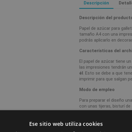
Descripción
Detal
Descripción del product
Papel de azúcar para galle
tamaño A4 con una impresió
podrás aplicarlo en decora
Características del arch
El papel de azúcar tiene u
las impresiones tendrán u
él
. Esto se debe a que te
imprimir para que salgan p
Modo de empleo
Para preparar el diseño una
con unas tijeras, bisturí d
forma que quieras. Evita qu
la hoja hasta que vayas a 
Ese sitio web utiliza cookies
aplicarlo en tu postre te
comestible, agua con azúca