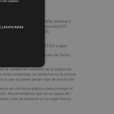
o all cookies
8%(E1422), edulcorante:E420ii, dextrina d
ité9, humectante:E422, emulsionate:E471,
CLASIFICADAS
,E415, aroma, acidulante:E330,
ante:E955.
2, E133, E151, E330, E422, E1520 y agua.
trazas de leche, soja y cáscara de frutos.
e la calidad del resultado de la impresión
n tinta comestible, la calidad no es la misma
or lo que se puede perder algo de resolución.
amos en una bolsa plástica para proteger el
u uso. Recomendamos que no se saque del
rse y que se conserve en un lugar fresco,