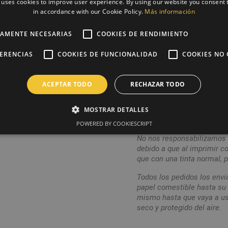
 uses cookies to improve user experience. By using our website you consent t
Nutella o dulce de leche.
in accordance with our Cookie Policy.
Más información
Ingredientes
TAMENTE NECESARIAS
COOKIES DE RENDIMIENTO
Papel:
Almidón modificado 4
tapioca, grasa vegetal(kar
FERENCIAS
COOKIES DE FUNCIONALIDAD
COOKIES NO 
estabilizadores:E407, E466
conservante:E202, edulcor
ACEPTAR TODO
RECHAZAR TODO
Tinta:
E102, E104, E110, E12
MOSTRAR DETALLES
Alérgenos: Puede contener 
SIN GLUTEN.
POWERED BY COOKIESCRIPT
No nos responsabilizamos d
debido a que al imprimir co
que con una tinta normal, p
Todos los pedidos los envi
papel comestible hasta s
mismo hasta que vaya a usa
seco y protegido del aire.