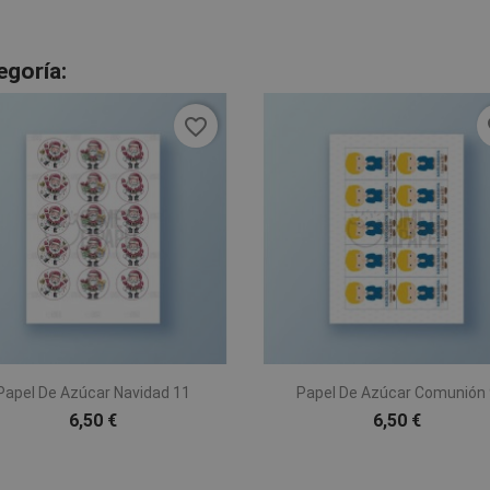
egoría:
favorite_border
fa


Vista rápida
Vista rápida
Papel De Azúcar Navidad 11
Papel De Azúcar Comunión 
6,50 €
6,50 €