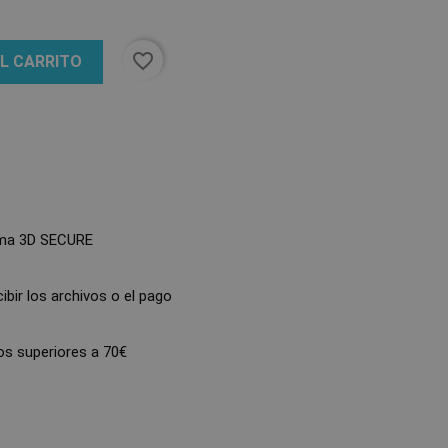
favorite_border
AL CARRITO
ma 3D SECURE
bir los archivos o el pago
s superiores a 70€