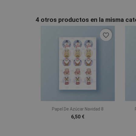
4 otros productos en la misma cat
favorite_border

Vista rápida
Papel De Azúcar Navidad 8
6,50 €