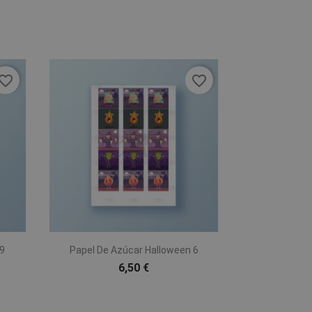
vorite_border
favorite_border

Vista rápida
9
Papel De Azúcar Halloween 6
6,50 €