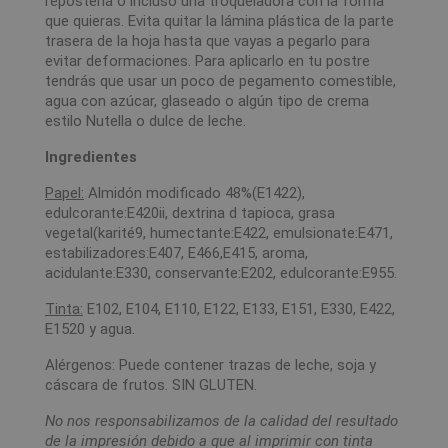
repostería o incluso una troqueladora con la forma
que quieras. Evita quitar la lámina plástica de la parte
trasera de la hoja hasta que vayas a pegarlo para
evitar deformaciones. Para aplicarlo en tu postre
tendrás que usar un poco de pegamento comestible,
agua con azúcar, glaseado o algún tipo de crema
estilo Nutella o dulce de leche.
Ingredientes
Papel:
Almidón modificado 48%(E1422),
edulcorante:E420ii, dextrina d tapioca, grasa
vegetal(karité9, humectante:E422, emulsionate:E471,
estabilizadores:E407, E466,E415, aroma,
acidulante:E330, conservante:E202, edulcorante:E955.
Tinta:
E102, E104, E110, E122, E133, E151, E330, E422,
E1520 y agua.
Alérgenos: Puede contener trazas de leche, soja y
cáscara de frutos. SIN GLUTEN.
No nos responsabilizamos de la calidad del resultado
de la impresión debido a que al imprimir con tinta