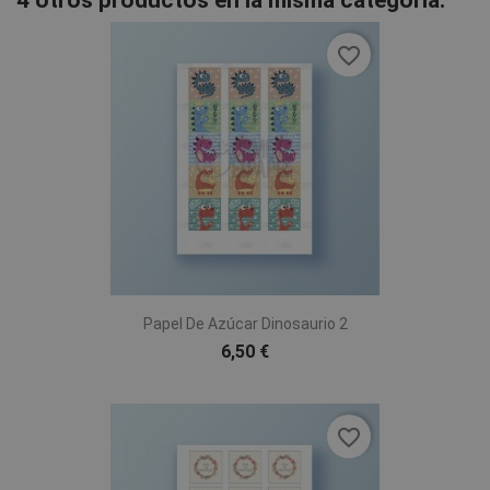
4 otros productos en la misma categoría:
favorite_border
Papel De Azúcar Dinosaurio 2
6,50 €
favorite_border