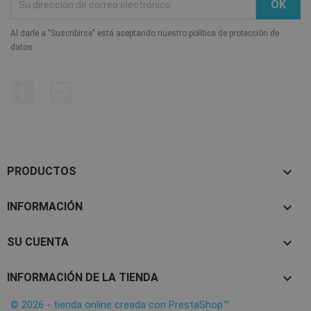
Al darle a "Suscribirse" está aceptando nuestro política de protección de
datos.
Facebook
Instagram

PRODUCTOS

INFORMACIÓN

SU CUENTA
keyboard_arrow_down
INFORMACIÓN DE LA TIENDA
© 2026 - tienda online creada con PrestaShop™