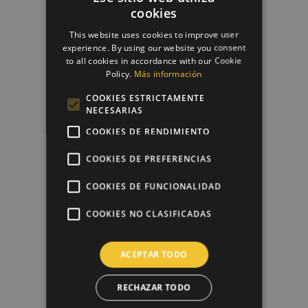
cookies
This website uses cookies to improve user
experience. By using our website you consent
Papel De Azúcar Día De La...
to all cookies in accordance with our Cookie
6,50 €
Policy.
Más información
COOKIES ESTRICTAMENTE
NECESARIAS
favorite_border
COOKIES DE RENDIMIENTO
COOKIES DE PREFERENCIAS
COOKIES DE FUNCIONALIDAD
COOKIES NO CLASIFICADAS
ACEPTAR TODO
Papel De Azúcar Día De La...
RECHAZAR TODO
6,50 €