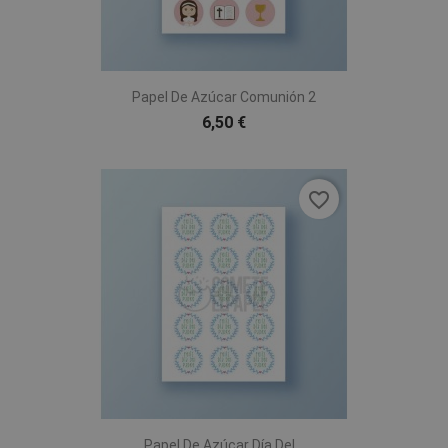
Papel De Azúcar Comunión 2
6,50 €
favorite_border
Papel De Azúcar Día Del...