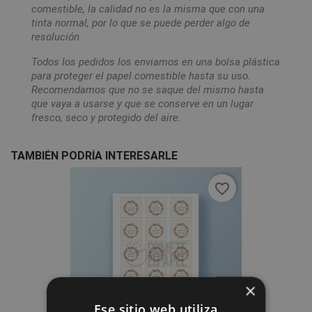
comestible, la calidad no es la misma que con una
tinta normal, por lo que se puede perder algo de
resolución.
Todos los pedidos los enviamos en una bolsa plástica
para proteger el papel comestible hasta su uso.
Recomendamos que no se saque del mismo hasta
que vaya a usarse y que se conserve en un lugar
fresco, seco y protegido del aire.
TAMBIÉN PODRÍA INTERESARLE
favorite_border
×
Ese sitio web utiliza