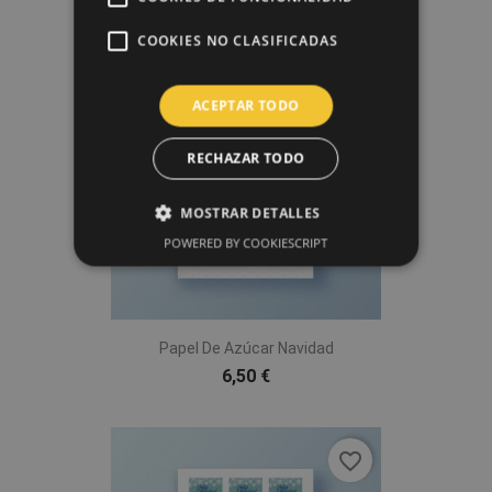
COOKIES NO CLASIFICADAS
favorite_border
ACEPTAR TODO
RECHAZAR TODO
MOSTRAR DETALLES
POWERED BY COOKIESCRIPT
Papel De Azúcar Navidad
6,50 €
favorite_border