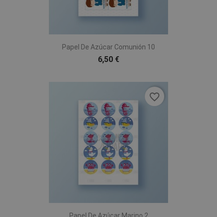
Papel De Azúcar Comunión 10
6,50 €
favorite_border
Papel De Azúcar Marino 2