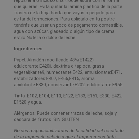
repostería o incluso una troqueladora con la forma
que quieras. Evita quitar la lámina plástica de la parte
trasera de la hoja hasta que vayas a pegarlo para
evitar deformaciones. Para aplicarlo en tu postre
tendrás que usar un poco de pegamento comestible,
agua con azúcar, glaseado o algún tipo de crema
estilo Nutella o dulce de leche.
Ingredientes
Papel:
Almidón modificado 48%(E1422),
edulcorante:E420ii, dextrina d tapioca, grasa
vegetal(karité9, humectante:E422, emulsionate:E471,
estabilizadores:E407, E466,E415, aroma,
acidulante:E330, conservante:E202, edulcorante:E955.
Tinta:
E102, E104, E110, E122, E133, E151, E330, E422,
E1520 y agua.
Alérgenos: Puede contener trazas de leche, soja y
cáscara de frutos. SIN GLUTEN.
No nos responsabilizamos de la calidad del resultado
de la impresión debido a que al imprimir con tinta