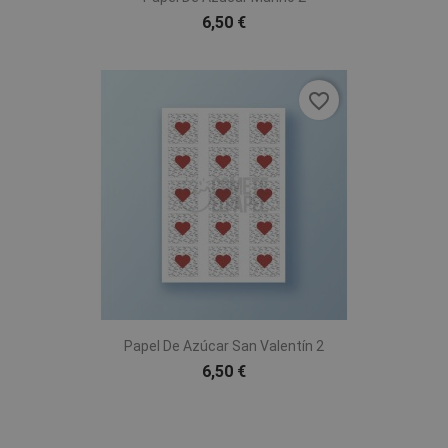
6,50 €
favorite_border
Papel De Azúcar San Valentín 2
6,50 €