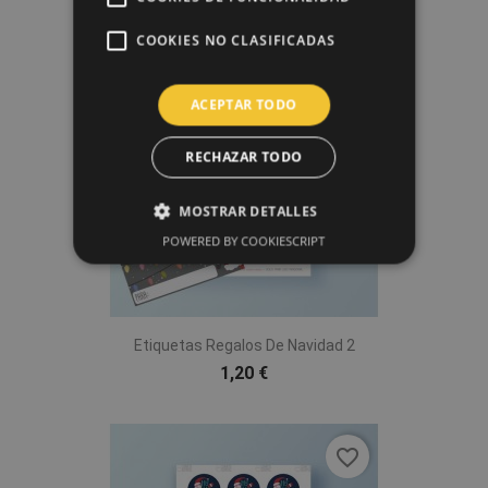
COOKIES NO CLASIFICADAS
favorite_border
ACEPTAR TODO
RECHAZAR TODO
MOSTRAR DETALLES
POWERED BY COOKIESCRIPT
Etiquetas Regalos De Navidad 2
1,20 €
favorite_border