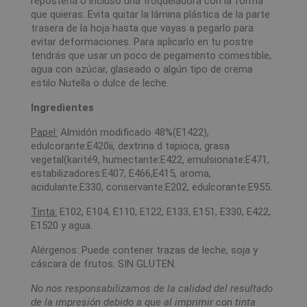
repostería o incluso una troqueladora con la forma
que quieras. Evita quitar la lámina plástica de la parte
trasera de la hoja hasta que vayas a pegarlo para
evitar deformaciones. Para aplicarlo en tu postre
tendrás que usar un poco de pegamento comestible,
agua con azúcar, glaseado o algún tipo de crema
estilo Nutella o dulce de leche.
Ingredientes
Papel:
Almidón modificado 48%(E1422),
edulcorante:E420ii, dextrina d tapioca, grasa
vegetal(karité9, humectante:E422, emulsionate:E471,
estabilizadores:E407, E466,E415, aroma,
acidulante:E330, conservante:E202, edulcorante:E955.
Tinta:
E102, E104, E110, E122, E133, E151, E330, E422,
E1520 y agua.
Alérgenos: Puede contener trazas de leche, soja y
cáscara de frutos. SIN GLUTEN.
No nos responsabilizamos de la calidad del resultado
de la impresión debido a que al imprimir con tinta