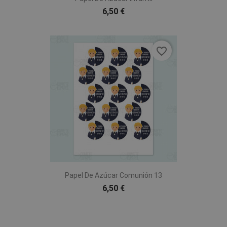
6,50 €
favorite_border
Papel De Azúcar Comunión 13
6,50 €