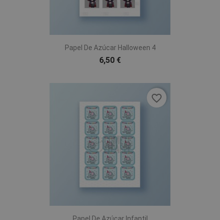
Papel De Azúcar Halloween 4
6,50 €
favorite_border
Papel De Azúcar Infantil