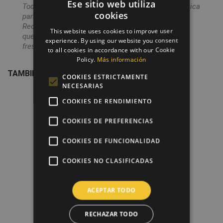
Ese sitio web utiliza
Todos los pedidos los enviamos en una bolsa plástica
cookies
para proteger el papel comestible hasta su uso.
Recomendamos que no se saque del mismo hasta
This website uses cookies to improve user
que vaya a usarse y que se conserve en un lugar
experience. By using our website you consent
fresco, seco y protegido del aire.
to all cookies in accordance with our Cookie
Policy.
Más información
TAMBIÉN PODRÍA INTERESARLE
COOKIES ESTRICTAMENTE
NECESARIAS
favorite_border
COOKIES DE RENDIMIENTO
COOKIES DE PREFERENCIAS
COOKIES DE FUNCIONALIDAD
COOKIES NO CLASIFICADAS
ACEPTAR TODO
RECHAZAR TODO
Diseño + Impresión Papel De...