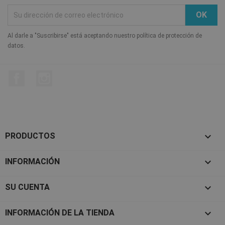
Al darle a "Suscribirse" está aceptando nuestro política de protección de
datos.
Facebook
Instagram

PRODUCTOS

INFORMACIÓN

SU CUENTA
keyboard_arrow_down
INFORMACIÓN DE LA TIENDA