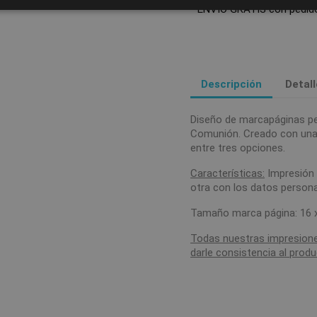
ENVÍO GRATIS con pedido
Descripción
Detal
Diseño de marcapáginas pe
Comunión. Creado con una 
entre tres opciones.
Características:
Impresión c
otra con los datos persona
Tamaño marca página: 16 
Todas nuestras impresione
darle consistencia al produ