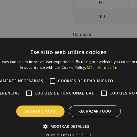
50
100
Cantidad

AÑADIR 
Ese sitio web utiliza cookies

Preparación entre 5 y 7 d
 uses cookies to improve user experience. By using our website you consent t
in accordance with our Cookie Policy.
Más información
La cantidad mínima en el pedid
TAMENTE NECESARIAS
COOKIES DE RENDIMIENTO
Compartir
FERENCIAS
COOKIES DE FUNCIONALIDAD
COOKIES NO 
PAGO SEGURO con siste
ACEPTAR TODO
RECHAZAR TODO
ENTREGA 24/48H tras reci
MOSTRAR DETALLES
POWERED BY COOKIESCRIPT