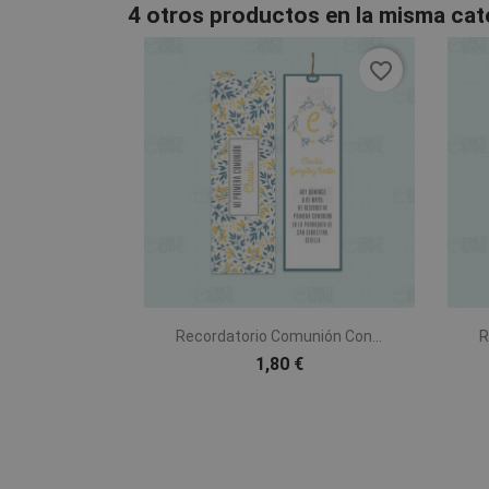
4 otros productos en la misma cat
favorite_border

Vista rápida
Recordatorio Comunión Con...
R
1,80 €