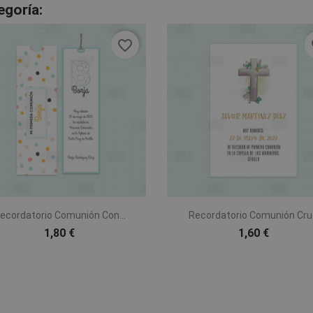
egoría:
favorite_border
fa


Vista rápida
Vista rápida
ecordatorio Comunión Con...
Recordatorio Comunión Cr
1,80 €
1,60 €