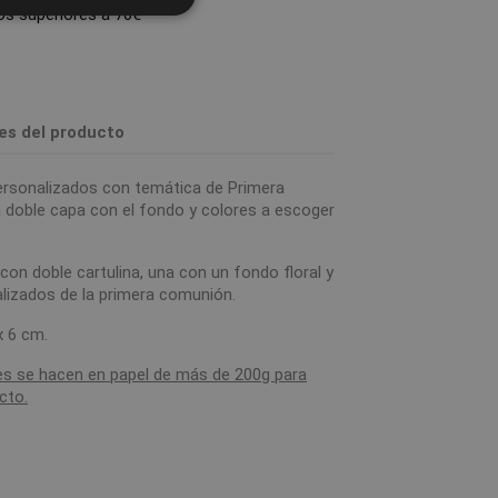
s superiores a 70€
les del producto
rsonalizados con temática de Primera
doble capa con el fondo y colores a escoger
on doble cartulina, una con un fondo floral y
lizados de la primera comunión.
x 6 cm.
s se hacen en papel de más de 200g para
cto.