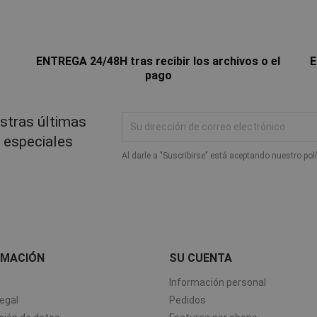
ENTREGA 24/48H tras recibir los archivos o el
E
pago
stras últimas
s especiales
Al darle a "Suscribirse" está aceptando nuestro pol
RMACIÓN
SU CUENTA
Información personal
egal
Pedidos