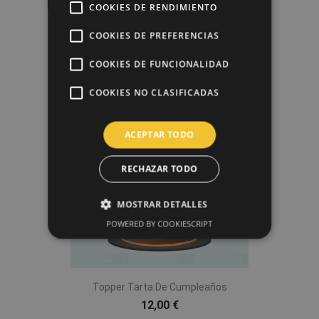
COOKIES DE RENDIMIENTO
COOKIES DE PREFERENCIAS
Papel De Azúcar Cumpleaños 3
6,50 €
COOKIES DE FUNCIONALIDAD
COOKIES NO CLASIFICADAS
favorite_border
ACEPTAR TODO
RECHAZAR TODO
MOSTRAR DETALLES
POWERED BY COOKIESCRIPT
Topper Tarta De Cumpleaños
12,00 €