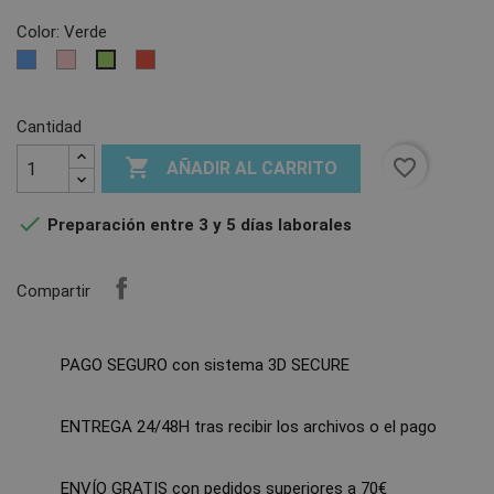
Color: Verde
Azul
Rosa
Rojo
Verde
Cantidad

favorite_border
AÑADIR AL CARRITO

Preparación entre 3 y 5 días laborales
Compartir
PAGO SEGURO con sistema 3D SECURE
ENTREGA 24/48H tras recibir los archivos o el pago
ENVÍO GRATIS con pedidos superiores a 70€