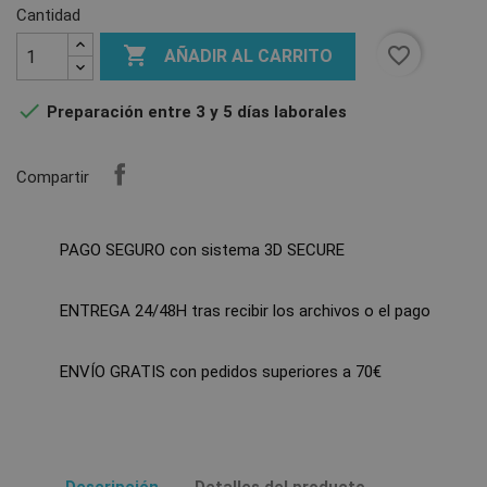
Cantidad

favorite_border
AÑADIR AL CARRITO

Preparación entre 3 y 5 días laborales
Compartir
PAGO SEGURO con sistema 3D SECURE
ENTREGA 24/48H tras recibir los archivos o el pago
ENVÍO GRATIS con pedidos superiores a 70€
Descripción
Detalles del producto