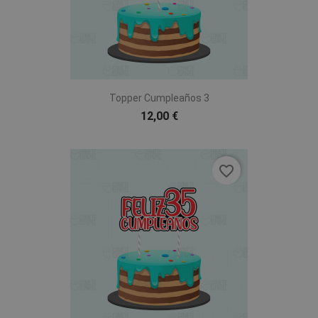
Topper Cumpleaños 3
12,00 €
favorite_border