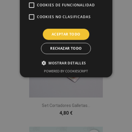
Diseño + Impresión Papel De...
COOKIES DE FUNCIONALIDAD
8,00 €
COOKIES NO CLASIFICADAS
favorite_border
ACEPTAR TODO
RECHAZAR TODO
MOSTRAR DETALLES
POWERED BY COOKIESCRIPT
Set Cortadores Galletas...
4,80 €