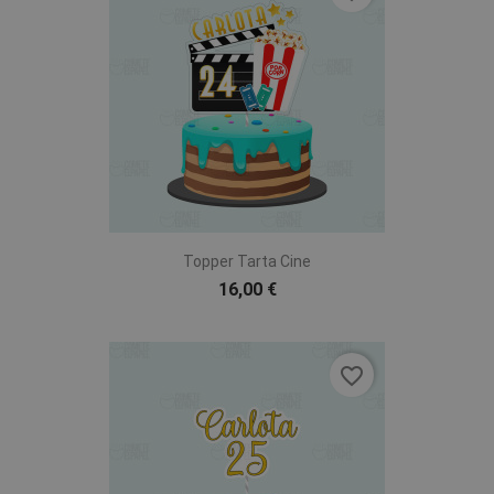
Topper Tarta Cine
16,00 €
favorite_border