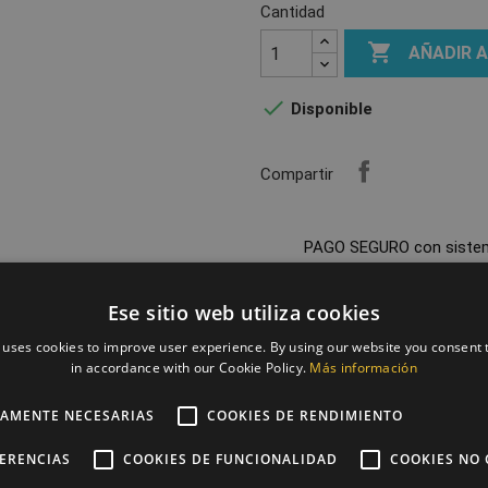
Cantidad

AÑADIR 

Disponible
Compartir
PAGO SEGURO con siste
ENTREGA 24/48H tras reci
Ese sitio web utiliza cookies
 uses cookies to improve user experience. By using our website you consent t
in accordance with our Cookie Policy.
Más información
ENVÍO GRATIS con pedido
TAMENTE NECESARIAS
COOKIES DE RENDIMIENTO
FERENCIAS
COOKIES DE FUNCIONALIDAD
COOKIES NO 
Descripción
Detal