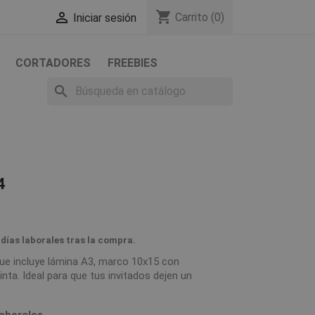
shopping_cart

Carrito
(0)
Iniciar sesión
CORTADORES
FREEBIES
search
4
 días laborales tras la compra.
que incluye lámina A3, marco 10x15 con
inta. Ideal para que tus invitados dejen un