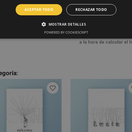
ACEPTAR TODO
RECHAZAR TODO
Árbol de huellas para even
marco de 10x15 con una lám
MOSTRAR DETALLES
además de una almohadilla 
POWERED BY COOKIESCRIPT
La producción dura entre
a la hora de calcular el 
egoría:
favorite_border
fa