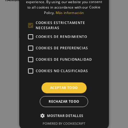
experience. By using our website you consent
to all cookies in accordance with our Cookie
favorite_border
Policy.
Más información
COOKIES ESTRICTAMENTE
NECESARIAS
COOKIES DE RENDIMIENTO
COOKIES DE PREFERENCIAS
COOKIES DE FUNCIONALIDAD
COOKIES NO CLASIFICADAS
Diseño + Impresión Papel De...
ACEPTAR TODO
8,00 €
RECHAZAR TODO
favorite_border
MOSTRAR DETALLES
POWERED BY COOKIESCRIPT