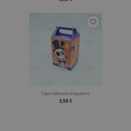
favorite_border
Caja Halloween Esqueleto
3,50 €