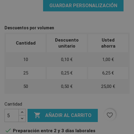
GUARDAR PERSONALIZACIÓN
Descuentos por volumen
Descuento
Usted
Cantidad
unitario
ahorra
10
0,10 €
1,00 €
25
0,25 €
6,25 €
50
0,50 €
25,00 €
Cantidad

favorite_border
AÑADIR AL CARRITO

Preparación entre 2 y 3 días laborales