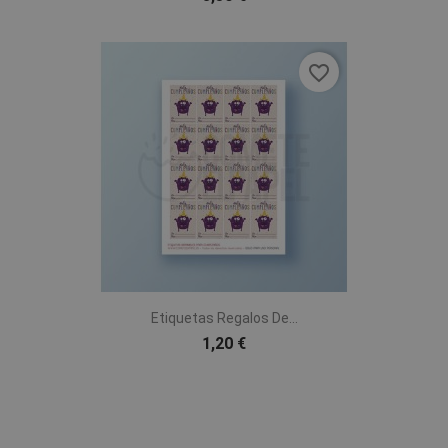
favorite_border
Etiquetas Regalos De...
1,20 €