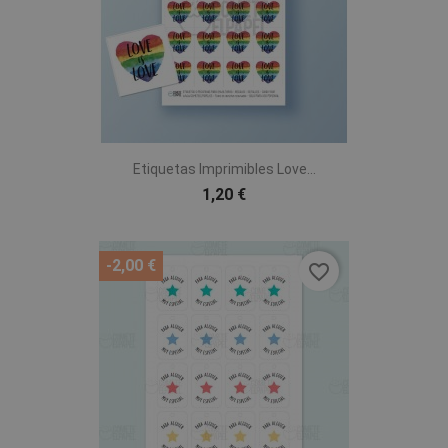
Etiquetas Imprimibles Love...
1,20 €
-2,00 €
favorite_border