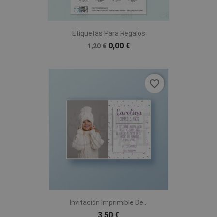
Etiquetas Para Regalos
0,00 €
1,20 €
favorite_border
Invitación Imprimible De...
3,50 €