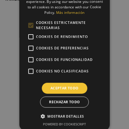
experience. By using our website you consent
to all cookies in accordance with our Cookie
favorite_border
Policy.
Más información
COOKIES ESTRICTAMENTE
NECESARIAS
COOKIES DE RENDIMIENTO
COOKIES DE PREFERENCIAS
COOKIES DE FUNCIONALIDAD
COOKIES NO CLASIFICADAS
Diseño + Impresión Papel De...
ACEPTAR TODO
8,00 €
RECHAZAR TODO
favorite_border
MOSTRAR DETALLES
POWERED BY COOKIESCRIPT