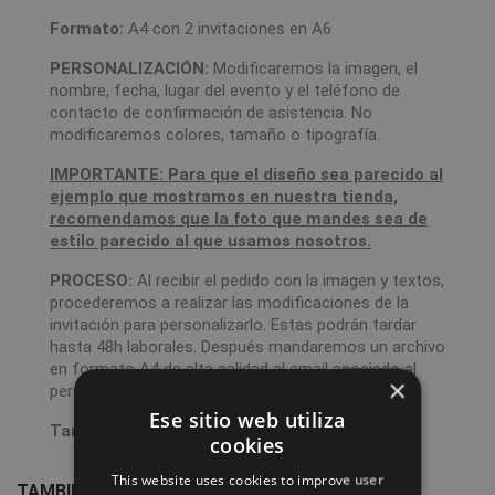
Formato:
A4 con 2 invitaciones en A6
PERSONALIZACIÓN:
Modificaremos la imagen, el
nombre, fecha, lugar del evento y el teléfono de
contacto de confirmación de asistencia. No
modificaremos colores, tamaño o tipografía.
IMPORTANTE: Para que el diseño sea parecido al
ejemplo que mostramos en nuestra tienda,
recomendamos que la foto que mandes sea de
estilo parecido al que usamos nosotros.
PROCESO:
Al recibir el pedido con la imagen y textos,
procederemos a realizar las modificaciones de la
invitación para personalizarlo. Estas podrán tardar
hasta 48h laborales. Después mandaremos un archivo
en formato A4 de alta calidad al email asociado al
×
perfil.
Ese sitio web utiliza
Tamaño invitación:
A6 - 10,5 x 14,8 cm
cookies
This website uses cookies to improve user
TAMBIÉN PODRÍA INTERESARLE