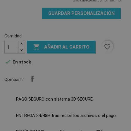
250 caracteres como máximo
GUARDAR PERSONALIZACIÓN
Cantidad

favorite_border
AÑADIR AL CARRITO

En stock
Compartir
PAGO SEGURO con sistema 3D SECURE
ENTREGA 24/48H tras recibir los archivos o el pago