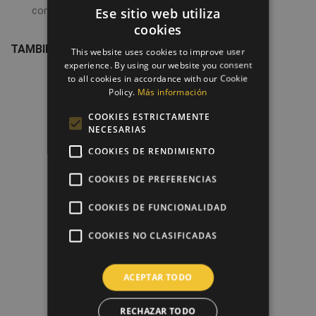
con respecto a la imagen del producto.
Ese sitio web utiliza
cookies
TAMBIÉN PODRÍA INTERESARLE
This website uses cookies to improve user
experience. By using our website you consent
to all cookies in accordance with our Cookie
favorite_border
Policy.
Más información
COOKIES ESTRICTAMENTE
NECESARIAS
COOKIES DE RENDIMIENTO
COOKIES DE PREFERENCIAS
COOKIES DE FUNCIONALIDAD
COOKIES NO CLASIFICADAS
Diseño + Impresión Papel De...
8,00 €
ACEPTAR TODO
RECHAZAR TODO