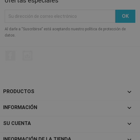
ofertas especiales
Al darle a "Suscribirse" está aceptando nuestro política de protección de
datos.
Facebook
Instagram

PRODUCTOS

INFORMACIÓN

SU CUENTA
keyboard_arrow_down
INFORMACIÓN DE LA TIENDA