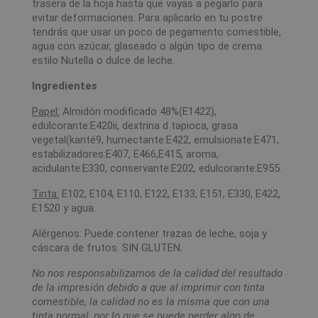
trasera de la hoja hasta que vayas a pegarlo para
evitar deformaciones. Para aplicarlo en tu postre
tendrás que usar un poco de pegamento comestible,
agua con azúcar, glaseado o algún tipo de crema
estilo Nutella o dulce de leche.
Ingredientes
Papel:
Almidón modificado 48%(E1422),
edulcorante:E420ii, dextrina d tapioca, grasa
vegetal(karité9, humectante:E422, emulsionate:E471,
estabilizadores:E407, E466,E415, aroma,
acidulante:E330, conservante:E202, edulcorante:E955.
Tinta:
E102, E104, E110, E122, E133, E151, E330, E422,
E1520 y agua.
Alérgenos: Puede contener trazas de leche, soja y
cáscara de frutos. SIN GLUTEN.
No nos responsabilizamos de la calidad del resultado
de la impresión debido a que al imprimir con tinta
comestible, la calidad no es la misma que con una
tinta normal, por lo que se puede perder algo de