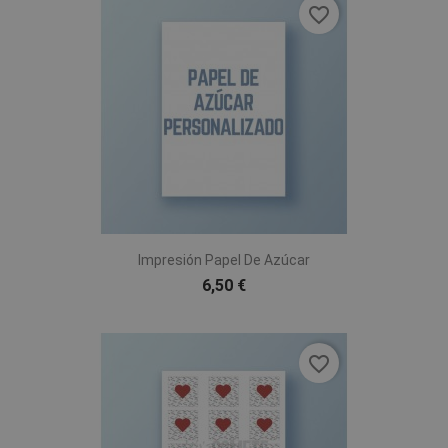
favorite_border
Impresión Papel De Azúcar
6,50 €
favorite_border