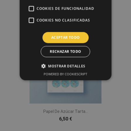
COOKIES DE FUNCIONALIDAD
Diseño + Impresión Papel De...
8,00 €
COOKIES NO CLASIFICADAS
ACEPTAR TODO
favorite_border
RECHAZAR TODO
MOSTRAR DETALLES
POWERED BY COOKIESCRIPT
Papel De Azúcar Tarta...
6,50 €