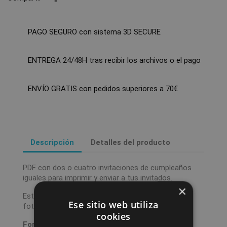
PAGO SEGURO con sistema 3D SECURE
ENTREGA 24/48H tras recibir los archivos o el pago
ENVÍO GRATIS con pedidos superiores a 70€
Descripción
Detalles del producto
PDF con dos o cuatro invitaciones de cumpleaños
iguales para imprimir y enviar a tus invitados.
×
Este diseño es totalmente personalizable con una
Ese sitio web utiliza
foto, nombre, fecha y lugar del evento.
cookies
Formato:
A4 con 2 invitaciones en A6