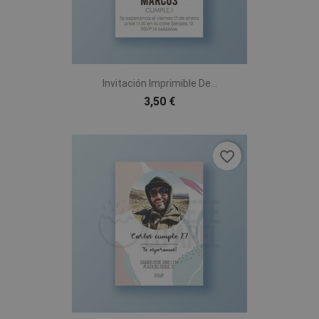
Invitación Imprimible De...
3,50 €
favorite_border