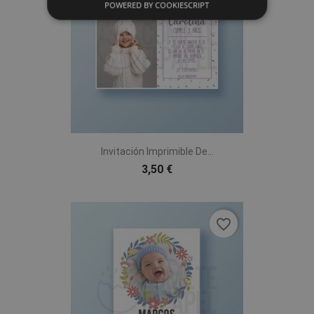
POWERED BY COOKIESCRIPT
Invitación Imprimible De...
3,50 €
favorite_border