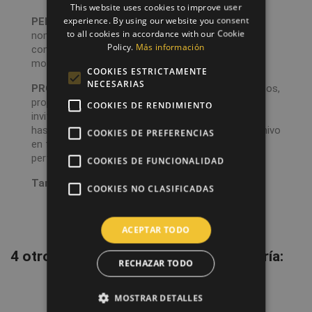
This website uses cookies to improve user
experience. By using our website you consent
PERSONALIZACIÓN:
Modificaremos la imagen, el
to all cookies in accordance with our Cookie
nombre, fecha, lugar del evento y el teléfono de
Policy.
Más información
contacto de confirmación de asistencia. No
modificaremos colores, tamaño o tipografía.
COOKIES ESTRICTAMENTE
NECESARIAS
PROCESO:
Al recibir el pedido con la imagen y textos,
procederemos a realizar las modificaciones de la
COOKIES DE RENDIMIENTO
invitación para personalizarlo. Estas podrán tardar
hasta 48h laborales. Después mandaremos un archivo
COOKIES DE PREFERENCIAS
en formato A4 de alta calidad al email asociado al
perfil.
COOKIES DE FUNCIONALIDAD
Tamaño invitación:
A6 - 10,5 x 14,8 cm
COOKIES NO CLASIFICADAS
ACEPTAR TODO
4 otros productos en la misma categoría:
RECHAZAR TODO
favorite_border
MOSTRAR DETALLES