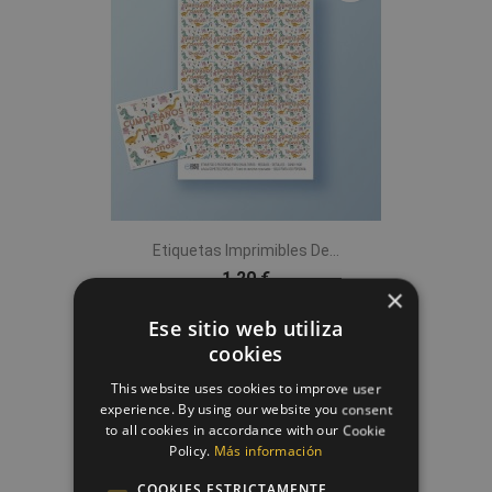
Etiquetas Imprimibles De...
1,20 €
×
Ese sitio web utiliza
cookies
favorite_border
This website uses cookies to improve user
experience. By using our website you consent
to all cookies in accordance with our Cookie
Policy.
Más información
COOKIES ESTRICTAMENTE