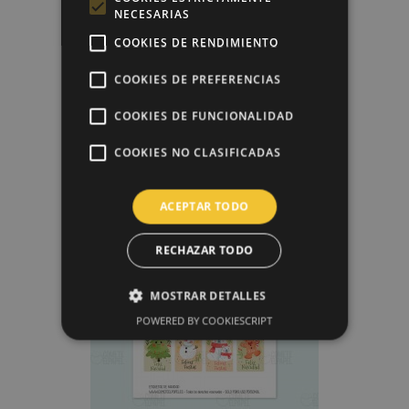
NECESARIAS
COOKIES DE RENDIMIENTO
COOKIES DE PREFERENCIAS
COOKIES DE FUNCIONALIDAD
Papel De Azúcar Donuts
6,50 €
COOKIES NO CLASIFICADAS
¡EN OFERTA!
ACEPTAR TODO
favorite_border
RECHAZAR TODO
MOSTRAR DETALLES
POWERED BY COOKIESCRIPT