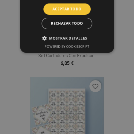
ACEPTAR TODO
RECHAZAR TODO
MOSTRAR DETALLES
POWERED BY COOKIESCRIPT
Set Cortadores Con Expulsor...
6,05 €
favorite_border