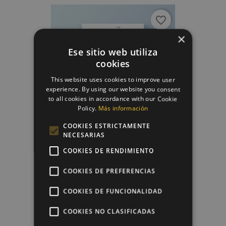
favorite_border
×
Ese sitio web utiliza
cookies
This website uses cookies to improve user
experience. By using our website you consent
to all cookies in accordance with our Cookie
Policy.
Más información
COOKIES ESTRICTAMENTE
NECESARIAS
Diseño + Impresión Papel De...
COOKIES DE RENDIMIENTO
8,00 €
COOKIES DE PREFERENCIAS
COOKIES DE FUNCIONALIDAD
favorite_border
COOKIES NO CLASIFICADAS