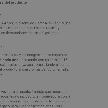
les del producto
o
 A4 con un diseño de Cómete el Papel y una
e. Este tipo de papel al ser flexible y
o en decoraciones de tartas, galletas,
ivo:
n tamaño A4 y las imágenes de la impresión
m cada una-
, contando con un total de 15
n texto distinto, ya sea completando el campo
el producto al carro o mandando un email a
com
 vez quieras usarlo, tendrás que recortarlo
e repostería o incluso una troqueladora con la
itar la lámina plástica de la parte trasera de
pegarlo para evitar deformaciones. Para