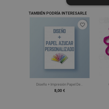
TAMBIÉN PODRÍA INTERESARLE
favorite_border

Vista rápida
Diseño + Impresión Papel De...
8,00 €