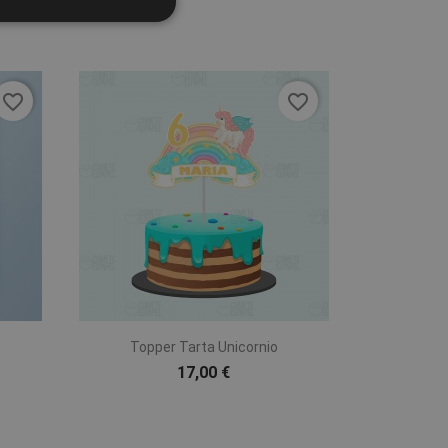
favorite_border
favorite_border

Vista rápida
Topper Tarta Unicornio
17,00 €