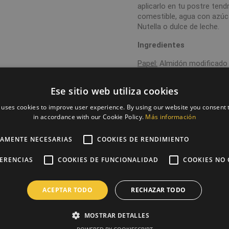
aplicarlo en tu postre te
comestible, agua con azúca
Nutella o dulce de leche.
Ingredientes
Papel:
Almidón modificado 4
tapioca, grasa vegetal(kar
estabilizadores:E407, E466
Ese sitio web utiliza cookies
conservante:E202, edulcor
 uses cookies to improve user experience. By using our website you consent t
Tinta:
E102, E104, E110, E12
in accordance with our Cookie Policy.
Más información
Alérgenos: Puede contener 
TAMENTE NECESARIAS
COOKIES DE RENDIMIENTO
SIN GLUTEN.
No nos responsabilizamos d
FERENCIAS
COOKIES DE FUNCIONALIDAD
COOKIES NO 
debido a que al imprimir co
que con una tinta normal, p
ACEPTAR TODO
RECHAZAR TODO
Todos los pedidos los envi
papel comestible hasta s
MOSTRAR DETALLES
mismo hasta que vaya a usa