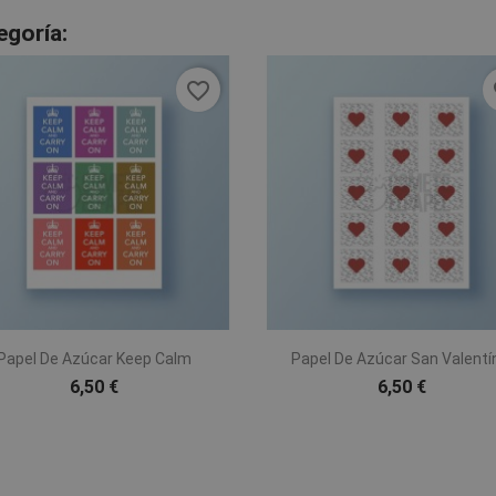
egoría:
favorite_border
fa


Vista rápida
Vista rápida
Papel De Azúcar Keep Calm
Papel De Azúcar San Valentí
6,50 €
6,50 €