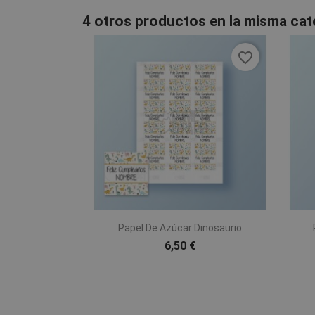
4 otros productos en la misma cat
favorite_border

Vista rápida
Papel De Azúcar Dinosaurio
6,50 €