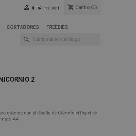
shopping_cart

Carrito
(0)
Iniciar sesión
CORTADORES
FREEBIES
search
NICORNIO 2
ara galletas con el diseño de Cómete el Papel de
rmato A4.