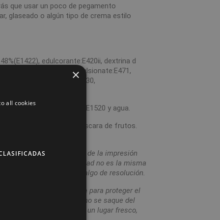
ndrás que usar un poco de pegamento
r, glaseado o algún tipo de crema estilo
8%(E1422), edulcorante:E420ii, dextrina d
ité9, humectante:E422, emulsionate:E471,
×
,E415, aroma, acidulante:E330,
ante:E955.
o all cookies
2, E133, E151, E330, E422, E1520 y agua.
trazas de leche, soja y cáscara de frutos.
e la calidad del resultado de la impresión
CLASIFICADAS
n tinta comestible, la calidad no es la misma
or lo que se puede perder algo de resolución.
amos en una bolsa plástica para proteger el
u uso. Recomendamos que no se saque del
rse y que se conserve en un lugar fresco,