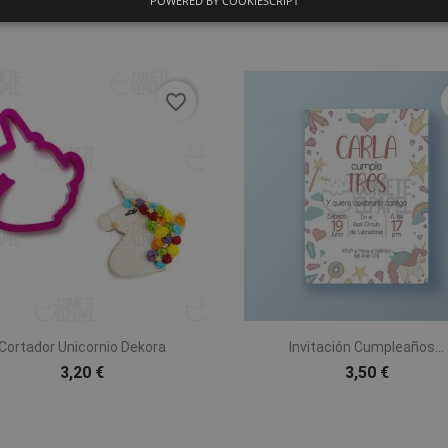
seco y protegido del aire.
POWERED BY COOKIESCRIPT
favorite_border


Vista rápida
Vista rápida
Cortador Unicornio Dekora
Invitación Cumpleaños...
3,20 €
3,50 €