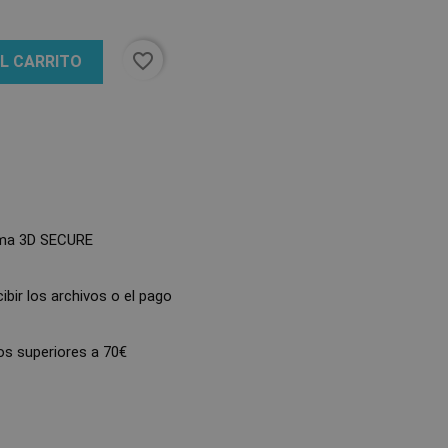
favorite_border
AL CARRITO
ma 3D SECURE
bir los archivos o el pago
s superiores a 70€