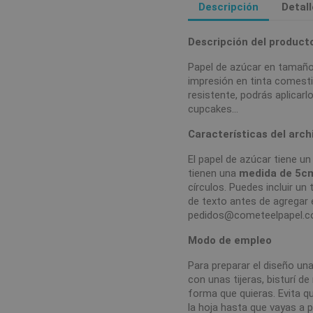
Descripción
Detal
Descripción del product
Papel de azúcar en tamaño
impresión en tinta comestibl
resistente, podrás aplicarl
cupcakes…
Características del arch
El papel de azúcar tiene u
tienen una
medida de 5c
círculos. Puedes incluir u
de texto antes de agregar 
pedidos@cometeelpapel.
Modo de empleo
Para preparar el diseño una
con unas tijeras, bisturí d
forma que quieras. Evita qu
la hoja hasta que vayas a 