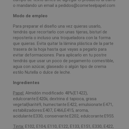
o mandando un email a pedidos@cometeelpapel.com
Modo de empleo
Para preparar el diseño una vez quieras usarlo,
tendrás que recortarlo con unas tijeras, bisturí de
repostería o incluso una troqueladora con la forma
que quieras. Evita quitar la lámina plástica de la parte
trasera de la hoja hasta que vayas a pegarlo para
evitar deformaciones. Para aplicarlo en tu postre
tendrás que usar un poco de pegamento comestible,
agua con azúcar, glaseado o algún tipo de crema
estilo Nutella o dulce de leche.
Ingredientes
Papel:
Almidón modificado 48%(E1422),
edulcorante:E420ii, dextrina d tapioca, grasa
vegetal(karité9, humectante:E422, emulsionate:E471,
estabilizadores:E407, E466,E415, aroma,
acidulante:E330, conservante:E202, edulcorante:E955.
Tinta:
E102, E104, E110, E122, E133, E151, E330, E422,