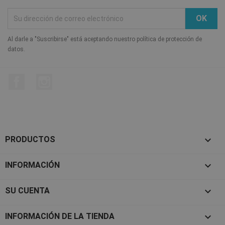
Al darle a "Suscribirse" está aceptando nuestro política de protección de
datos.
Facebook
Instagram

PRODUCTOS

INFORMACIÓN

SU CUENTA
keyboard_arrow_down
INFORMACIÓN DE LA TIENDA